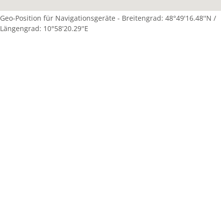
Geo-Position für Navigationsgeräte - Breitengrad: 48°49'16.48''N /
Längengrad: 10°58'20.29''E