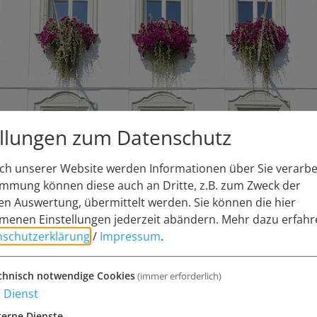
ellungen zum Datenschutz
h unserer Website werden Informationen über Sie verarbei
immung können diese auch an Dritte, z.B. zum Zweck der
rfassung für Ausweisdokumente
hen Auswertung, übermittelt werden. Sie können die hier
enen Einstellungen jederzeit abändern.
Mehr dazu erfahr
nschutzerklärung
/
Impressum
.
chnisch notwendige Cookies
(immer erforderlich)
schaft Monheim wurde von der
1
Dienst
g August 2025 mit den Erfassungsgeräten zur
terne Dienste