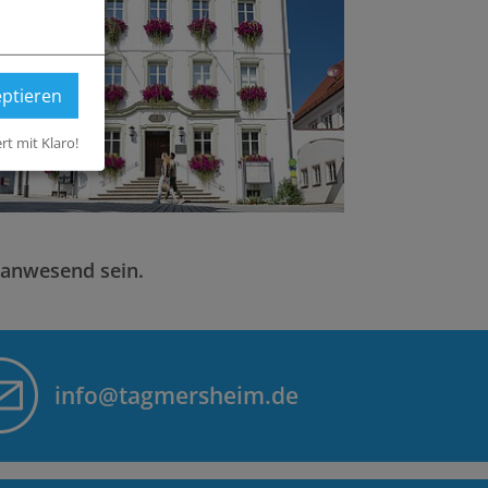
eptieren
ert mit Klaro!
 anwesend sein.
info@tagmersheim.de