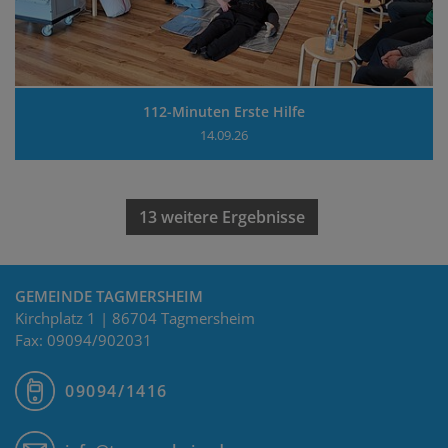
112-Minuten Erste Hilfe
14.09.26
13 weitere Ergebnisse
GEMEINDE TAGMERSHEIM
Kirchplatz 1 | 86704 Tagmersheim
Fax: 09094/902031
09094/1416