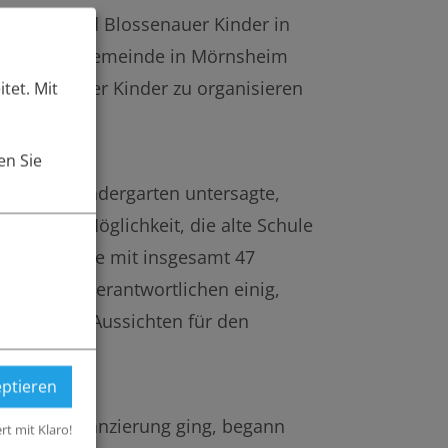
ersheim und Blossenauer Kinder in
er unserer Gemeinde in Mörnsheim
örderung der Kinder zu organisieren
tet. Mit
ln.
en Sie
sheimer Kindergarten untersagte,
ich die Möglichkeit, die alte Schule
ittagsgruppe mit insgesamt 47
sich die Verantwortlichen einig,
n bald die Aussichten für den
eptieren
aft und Finanzierung ging, begann
ert mit Klaro!