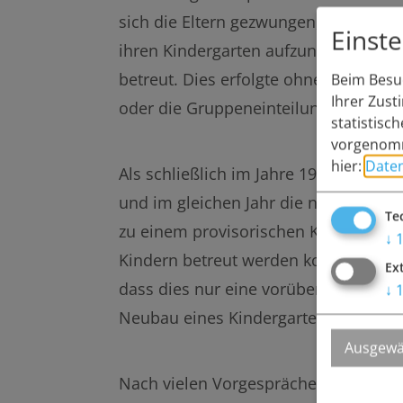
sich die Eltern gezwungen, selbst z
Einst
ihren Kindergarten aufzunehmen und
betreut. Dies erfolgte ohne größere 
Beim Besuc
Ihrer Zust
oder die Gruppeneinteilung und Kos
statistisc
vorgenomm
hier:
Date
Als schließlich im Jahre 1989 die R
und im gleichen Jahr die neue Grunds
Te
zu einem provisorischen Kindergarte
↓
Kindern betreut werden konnte. Nach
Ex
dass dies nur eine vorübergehende Lö
↓
Neubau eines Kindergartens.
Ausgewä
Nach vielen Vorgesprächen und Verha