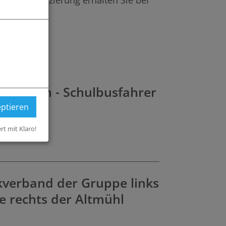
che Qualifizierung erhalten Sie bei
mersheim - Schulbusfahrer
eptieren
ert mit Klaro!
kverband der Gruppe links
 rechts der Altmühl