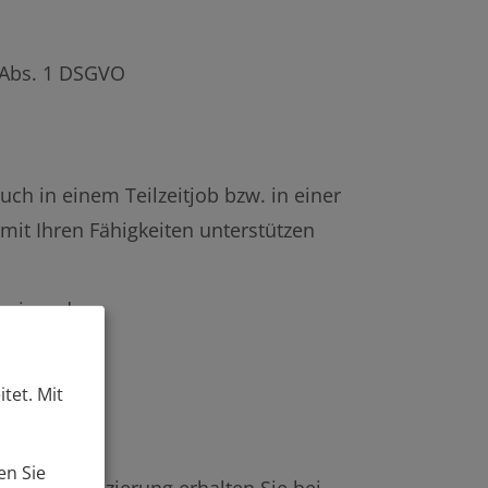
 Abs. 1 DSGVO
ch in einem Teilzeitjob bzw. in einer
 mit Ihren Fähigkeiten unterstützen
heim oder
tet. Mit
en Sie