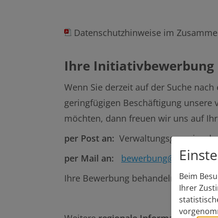
Datenschutzhinweise im Zusammen
Ihre Initiativbewerbung
Wenn Sie derzeit auf der Suche nach 
geringfügigen Beschäftigung unsere vi
möchten, dann freuen wir uns auf Ih
per Post an:
Verwaltungsgemeinschaf
Einst
per Mail an:
bewerbung@vg-monhe
Beim Besuc
Ihre Bewerbung behandeln wir selbstv
Ihrer Zust
statistisc
vorgenomm