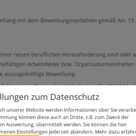
hang mit dem Bewerbungsverfahren gemäß Art. 13
einer neuen beruflichen Herausforderung sind oder au
elfältigen Arbeitsfelder bzw. Organisationseinheiten
re aussagekräftige Bewerbung.
t Monheim, Personalamt, Marktplatz 23, 86653 Mon
ellungen zum Datenschutz
im.de
h unserer Website werden Informationen über Sie verarbei
erständlich vertraulich!
immung können diese auch an Dritte, z.B. zum Zweck der
hen Auswertung, übermittelt werden. Sie können die hier
enen Einstellungen jederzeit abändern.
Mehr dazu erfahr