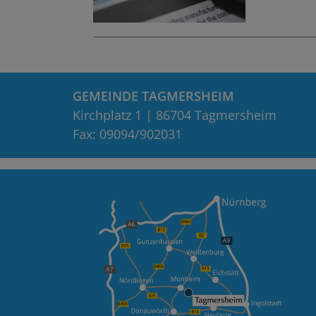
GEMEINDE TAGMERSHEIM
Kirchplatz 1 | 86704 Tagmersheim
Fax: 09094/902031