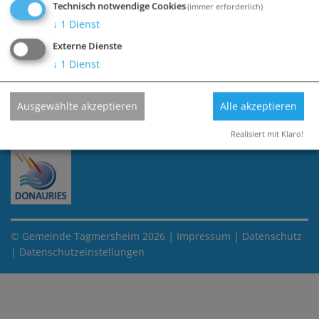
Technisch notwendige Cookies
(immer erforderlich)
↓
1
Dienst
Externe Dienste
↓
1
Dienst
Ausgewählte akzeptieren
Alle akzeptieren
Realisiert mit Klaro!
|
|
© Gemeinde Tagmersheim 2026
Impressum
Datenschutz
|
Datenschutzeinstellungen