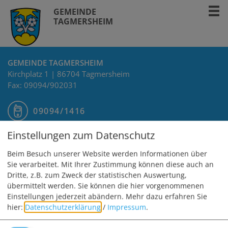
GEMEINDE
TAGMERSHEIM
GEMEINDE TAGMERSHEIM
Kirchplatz 1 | 86704 Tagmersheim
Fax: 09094/902031
09094/1416
Einstellungen zum Datenschutz
info@tagmersheim.de
Beim Besuch unserer Website werden Informationen über
Sie verarbeitet. Mit Ihrer Zustimmung können diese auch an
Dritte, z.B. zum Zweck der statistischen Auswertung,
übermittelt werden. Sie können die hier vorgenommenen
Einstellungen jederzeit abändern.
Mehr dazu erfahren Sie
hier:
Datenschutzerklärung
/
Impressum
.