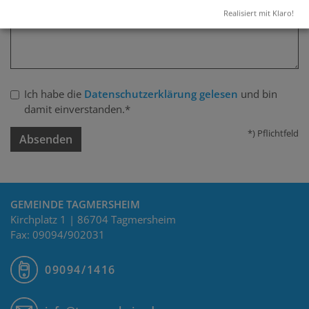
Realisiert mit Klaro!
Ich habe die
Datenschutzerklärung gelesen
und bin
damit einverstanden.*
*) Pflichtfeld
Absenden
GEMEINDE TAGMERSHEIM
Kirchplatz 1 | 86704 Tagmersheim
Fax: 09094/902031
09094/1416