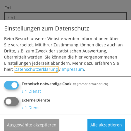
Ort
Einstellungen zum Datenschutz
Telefon
Beim Besuch unserer Website werden Informationen über
Sie verarbeitet. Mit Ihrer Zustimmung können diese auch an
Dritte, z.B. zum Zweck der statistischen Auswertung,
Fax
übermittelt werden. Sie können die hier vorgenommenen
Einstellungen jederzeit abändern.
Mehr dazu erfahren Sie
hier:
Datenschutzerklärung
/
Impressum
.
E-Mail*
Technisch notwendige Cookies
(immer erforderlich)
↓
1
Dienst
Anhang (max. 10 MB)
Externe Dienste
↓
1
Dienst
Nachricht*
Ausgewählte akzeptieren
Alle akzeptieren