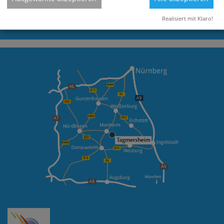
info@tagmersheim.de
Realisiert mit Klaro!