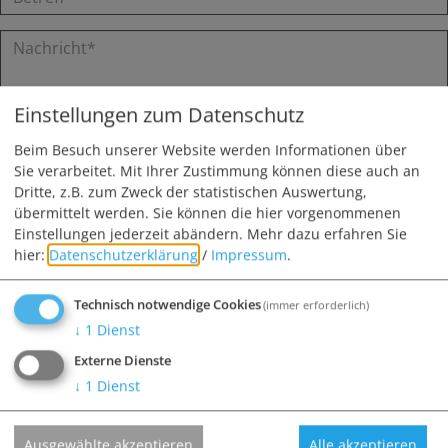
Einstellungen zum Datenschutz
Beim Besuch unserer Website werden Informationen über
Sie verarbeitet. Mit Ihrer Zustimmung können diese auch an
Ich habe die
Datenschutzerklärung gelesen
und bin damit
Dritte, z.B. zum Zweck der statistischen Auswertung,
einverstanden.*
übermittelt werden. Sie können die hier vorgenommenen
Einstellungen jederzeit abändern.
Mehr dazu erfahren Sie
*) Pflichtfeld
Senden
hier:
Datenschutzerklärung
/
Impressum
.
Technisch notwendige Cookies
(immer erforderlich)
↓
1
Dienst
GEMEINDE TAGMERSHEIM
Kirchplatz 1 | 86704 Tagmersheim
Externe Dienste
Fax: 09094/902031
↓
1
Dienst
09094/1416
Ausgewählte akzeptieren
Alle akzeptieren