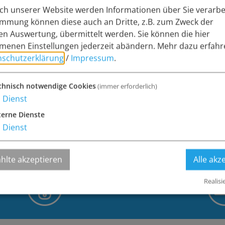
h unserer Website werden Informationen über Sie verarbei
immung können diese auch an Dritte, z.B. zum Zweck der
hen Auswertung, übermittelt werden. Sie können die hier
enen Einstellungen jederzeit abändern.
Mehr dazu erfahr
nschutzerklärung
/
Impressum
.
chnisch notwendige Cookies
(immer erforderlich)
1
Dienst
Ich habe die
Datenschutzerkl
terne Dienste
Senden
1
Dienst
hlte akzeptieren
Alle akz
Realisi
09094/1416